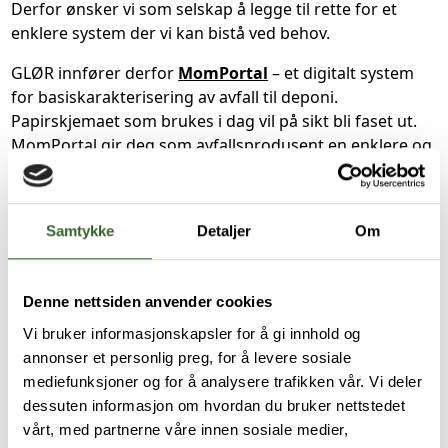
Derfor ønsker vi som selskap å legge til rette for et
enklere system der vi kan bistå ved behov.
GLØR innfører derfor
MomPortal
– et digitalt system
for basiskarakterisering av avfall til deponi.
Papirskjemaet som brukes i dag vil på sikt bli faset ut.
MomPortal gir deg som avfallsprodusent en enklere og
mer oversiktlig løsning.
Fordeler med MomPortal:
Samtykke
Detaljer
Om
Enkelt å opprette, administrere og følge opp
basiskarakteriseringer.
Denne nettsiden anvender cookies
Full oversikt over alle karakteriseringer, med arkiv,
Vi bruker informasjonskapsler for å gi innhold og
gyldighetsdatoer og status for godkjenning.
annonser et personlig preg, for å levere sosiale
Invitasjoner til MomPortal:
mediefunksjoner og for å analysere trafikken vår. Vi deler
Kunder som har levert avfall til deponi vil på sikt motta
dessuten informasjon om hvordan du bruker nettstedet
en e-post fra «GLØR» med invitasjon til å bruke det nye
vårt, med partnerne våre innen sosiale medier,
systemet.