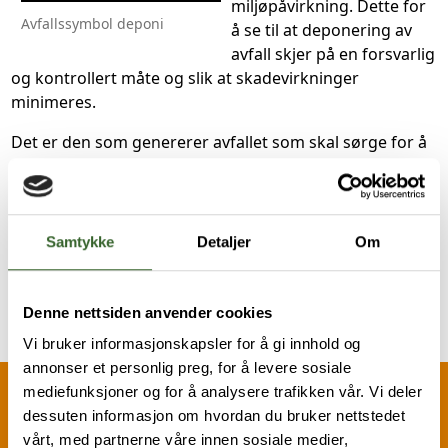
miljøpåvirkning. Dette for
Avfallssymbol deponi
å se til at deponering av
avfall skjer på en forsvarlig
og kontrollert måte og slik at skadevirkninger
minimeres.
Det er den som genererer avfallet som skal sørge for å
basiskarakterisere avfallet og rapporten må sendes i
forkant eller leveres sammen med avfallet på
gjenvinningsstasjonen.
Samtykke
Detaljer
Om
Lenke til skjema for basiskarakterisering (elektronisk
PDF)
Denne nettsiden anvender cookies
Vi bruker informasjonskapsler for å gi innhold og
annonser et personlig preg, for å levere sosiale
mediefunksjoner og for å analysere trafikken vår. Vi deler
dessuten informasjon om hvordan du bruker nettstedet
Fant du det du lette etter?
vårt, med partnerne våre innen sosiale medier,