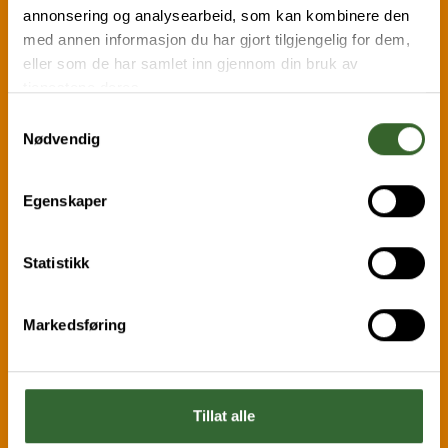
annonsering og analysearbeid, som kan kombinere den
Ja
Nei
med annen informasjon du har gjort tilgjengelig for dem,
eller som de har samlet inn gjennom din bruk av
tjenestene deres.
Samtykkevalg
Nødvendig
Privat
Næring / Containerleie
Egenskaper
Statistikk
Din renovasjon
Hvordan sortere
Markedsføring
Innsikt
Tillat alle