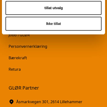
Om GLØR
tillat utvalg
Aktuelt
Kontakt
Ikke tillat
Jobb i GLØR
Personvernerklæring
Bærekraft
Retura
GLØR Partner
Åsmarkvegen 301, 2614 Lillehammer